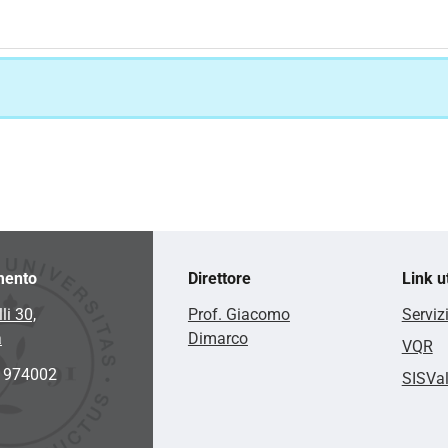
mento
Direttore
Link ut
li 30,
Prof. Giacomo
Serviz
a
Dimarco
VQR
2 974002
SISVa