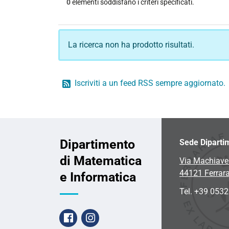
0
elementi soddisfano i criteri specificati.
La ricerca non ha prodotto risultati.
Iscriviti a un feed RSS sempre aggiornato.
Dipartimento
Sede Diparti
di Matematica
Via Machiavel
44121 Ferrar
e Informatica
Tel. +39 053
Facebook
Instagram