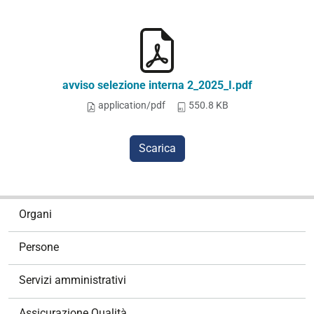
avviso selezione interna 2_2025_I.pdf
application/pdf
550.8 KB
Scarica
N
Organi
a
v
Persone
i
g
Servizi amministrativi
a
z
Assicurazione Qualità