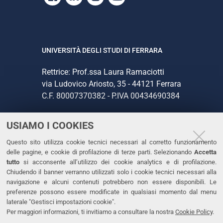
UNIVERSITÀ DEGLI STUDI DI FERRARA
Rettrice: Prof.ssa Laura Ramaciotti
via Ludovico Ariosto, 35 - 44121 Ferrara
C.F. 80007370382 - P.IVA 00434690384
USIAMO I COOKIES
CONTATTI
Questo sito utilizza cookie tecnici necessari al corretto funzionamento
Tel. +39 0532 293111
delle pagine, e cookie di profilazione di terze parti. Selezionando
Accetta
Fax. +39 0532 293031
tutto
si acconsente all’utilizzo dei cookie analytics e di profilazione.
PEC
Chiudendo il banner verranno utilizzati solo i cookie tecnici necessari alla
navigazione e alcuni contenuti potrebbero non essere disponibili. Le
preferenze possono essere modificate in qualsiasi momento dal menu
LINKS
laterale "Gestisci impostazioni cookie".
Per maggiori informazioni, ti invitiamo a consultare la nostra
Cookie Policy
.
Accessibilità