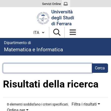
Servizi Online
Cerca
Università
nel
degli Studi
sito
di Ferrara
Cambia lingua
Dipartimento di
Matematica e Informatica
Risultati della ricerca
Filtra i risultati
0
elementi soddisfano i criteri specificati.
Ordina per