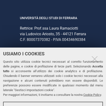
UNIVERSITÀ DEGLI STUDI DI FERRARA
Rettrice: Prof.ssa Laura Ramaciotti
via Ludovico Ariosto, 35 - 44121 Ferrara
C.F. 80007370382 - P.IVA 00434690384
USIAMO I COOKIES
CONTATTI
Questo sito utilizza cookie tecnici necessari al corretto funzionamento
Tel. +39 0532 293111
delle pagine, e cookie di profilazione di terze parti. Selezionando
Accetta
Fax. +39 0532 293031
tutto
si acconsente all’utilizzo dei cookie analytics e di profilazione.
PEC
Chiudendo il banner verranno utilizzati solo i cookie tecnici necessari alla
navigazione e alcuni contenuti potrebbero non essere disponibili. Le
preferenze possono essere modificate in qualsiasi momento dal menu
LINKS
laterale "Gestisci impostazioni cookie".
Per maggiori informazioni, ti invitiamo a consultare la nostra
Cookie Policy
.
Accessibilità