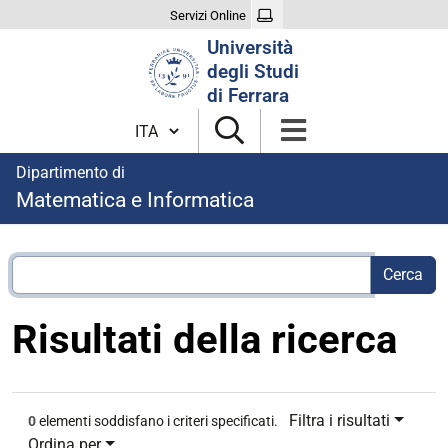
Servizi Online
Cerca
Università
nel
degli Studi
sito
di Ferrara
Cambia lingua
Dipartimento di
Matematica e Informatica
Risultati della ricerca
Filtra i risultati
0
elementi soddisfano i criteri specificati.
Ordina per