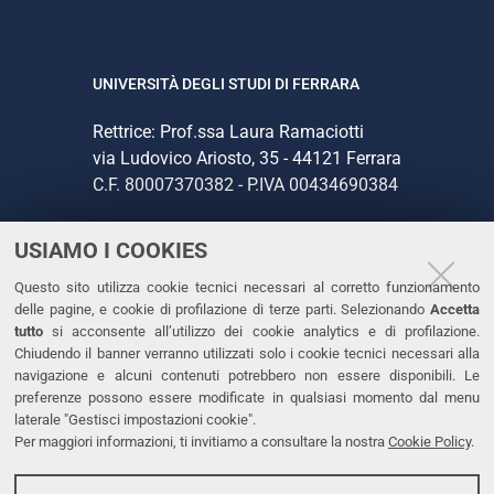
UNIVERSITÀ DEGLI STUDI DI FERRARA
Rettrice: Prof.ssa Laura Ramaciotti
via Ludovico Ariosto, 35 - 44121 Ferrara
C.F. 80007370382 - P.IVA 00434690384
USIAMO I COOKIES
CONTATTI
Questo sito utilizza cookie tecnici necessari al corretto funzionamento
Tel. +39 0532 293111
delle pagine, e cookie di profilazione di terze parti. Selezionando
Accetta
Fax. +39 0532 293031
tutto
si acconsente all’utilizzo dei cookie analytics e di profilazione.
PEC
Chiudendo il banner verranno utilizzati solo i cookie tecnici necessari alla
navigazione e alcuni contenuti potrebbero non essere disponibili. Le
preferenze possono essere modificate in qualsiasi momento dal menu
LINKS
laterale "Gestisci impostazioni cookie".
Per maggiori informazioni, ti invitiamo a consultare la nostra
Cookie Policy
.
Accessibilità