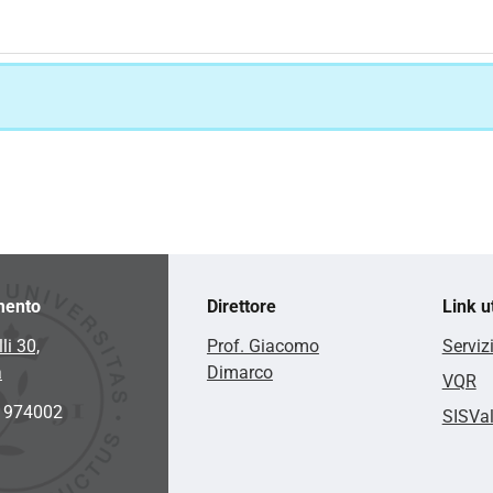
mento
Direttore
Link ut
li 30,
Prof. Giacomo
Serviz
a
Dimarco
VQR
2 974002
SISVa