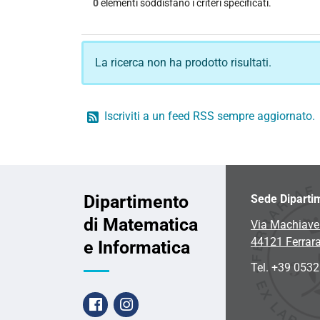
0
elementi soddisfano i criteri specificati.
La ricerca non ha prodotto risultati.
Iscriviti a un feed RSS sempre aggiornato.
Dipartimento
Sede Diparti
di Matematica
Via Machiavel
44121 Ferrar
e Informatica
Tel. +39 053
Facebook
Instagram