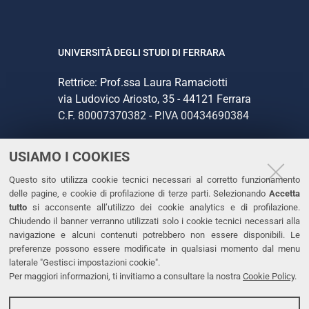
UNIVERSITÀ DEGLI STUDI DI FERRARA
Rettrice: Prof.ssa Laura Ramaciotti
via Ludovico Ariosto, 35 - 44121 Ferrara
C.F. 80007370382 - P.IVA 00434690384
USIAMO I COOKIES
CONTATTI
Questo sito utilizza cookie tecnici necessari al corretto funzionamento
Tel. +39 0532 293111
delle pagine, e cookie di profilazione di terze parti. Selezionando
Accetta
Fax. +39 0532 293031
tutto
si acconsente all’utilizzo dei cookie analytics e di profilazione.
PEC
Chiudendo il banner verranno utilizzati solo i cookie tecnici necessari alla
navigazione e alcuni contenuti potrebbero non essere disponibili. Le
preferenze possono essere modificate in qualsiasi momento dal menu
LINKS
laterale "Gestisci impostazioni cookie".
Per maggiori informazioni, ti invitiamo a consultare la nostra
Cookie Policy
.
Accessibilità