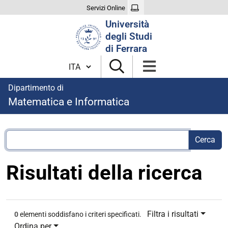
Servizi Online
Cerca
Università
nel
degli Studi
sito
di Ferrara
Cambia lingua
Dipartimento di
Matematica e Informatica
Risultati della ricerca
Filtra i risultati
0
elementi soddisfano i criteri specificati.
Ordina per