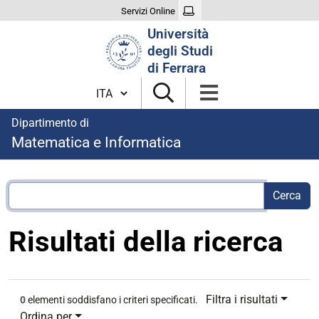
Servizi Online
Cerca
Università
nel
degli Studi
sito
di Ferrara
Cambia lingua
Dipartimento di
Matematica e Informatica
Risultati della ricerca
Filtra i risultati
0
elementi soddisfano i criteri specificati.
Ordina per