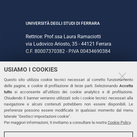
UNIVERSITÀ DEGLI STUDI DI FERRARA
Rettrice: Prof.ssa Laura Ramaciotti
via Ludovico Ariosto, 35 - 44121 Ferrara
C.F. 80007370382 - P.IVA 00434690384
USIAMO I COOKIES
CONTATTI
Questo sito utilizza cookie tecnici necessari al corretto funzionamento
Tel. +39 0532 293111
delle pagine, e cookie di profilazione di terze parti. Selezionando
Accetta
Fax. +39 0532 293031
tutto
si acconsente all’utilizzo dei cookie analytics e di profilazione.
PEC
Chiudendo il banner verranno utilizzati solo i cookie tecnici necessari alla
navigazione e alcuni contenuti potrebbero non essere disponibili. Le
preferenze possono essere modificate in qualsiasi momento dal menu
LINKS
laterale "Gestisci impostazioni cookie".
Per maggiori informazioni, ti invitiamo a consultare la nostra
Cookie Policy
.
Accessibilità