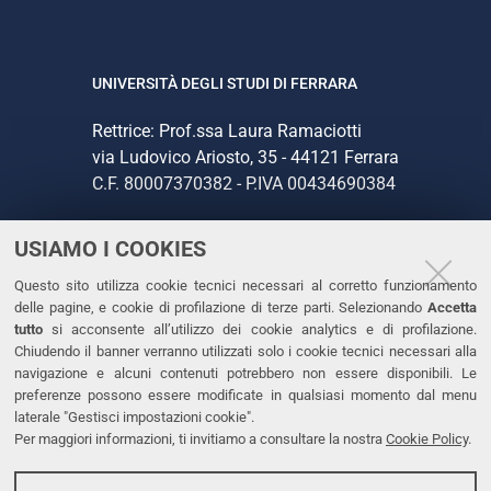
UNIVERSITÀ DEGLI STUDI DI FERRARA
Rettrice: Prof.ssa Laura Ramaciotti
via Ludovico Ariosto, 35 - 44121 Ferrara
C.F. 80007370382 - P.IVA 00434690384
USIAMO I COOKIES
CONTATTI
Questo sito utilizza cookie tecnici necessari al corretto funzionamento
Tel. +39 0532 293111
delle pagine, e cookie di profilazione di terze parti. Selezionando
Accetta
Fax. +39 0532 293031
tutto
si acconsente all’utilizzo dei cookie analytics e di profilazione.
PEC
Chiudendo il banner verranno utilizzati solo i cookie tecnici necessari alla
navigazione e alcuni contenuti potrebbero non essere disponibili. Le
preferenze possono essere modificate in qualsiasi momento dal menu
LINKS
laterale "Gestisci impostazioni cookie".
Per maggiori informazioni, ti invitiamo a consultare la nostra
Cookie Policy
.
Accessibilità