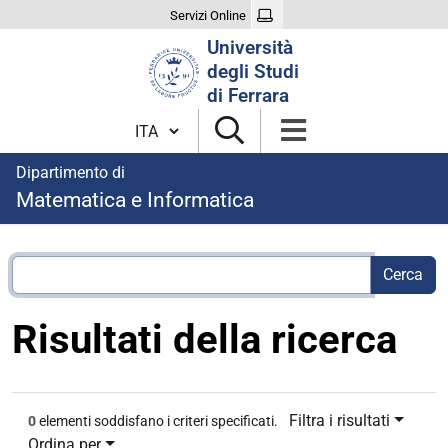
Servizi Online
Cerca
Università
nel
degli Studi
sito
di Ferrara
Cambia lingua
Dipartimento di
Matematica e Informatica
Risultati della ricerca
Filtra i risultati
0
elementi soddisfano i criteri specificati.
Ordina per