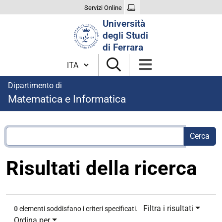
Servizi Online
Cerca
Università
nel
degli Studi
sito
di Ferrara
Cambia lingua
Dipartimento di
Matematica e Informatica
Risultati della ricerca
Filtra i risultati
0
elementi soddisfano i criteri specificati.
Ordina per