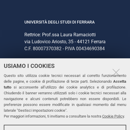
UNIVERSITÀ DEGLI STUDI DI FERRARA
Rettrice: Prof.ssa Laura Ramaciotti
via Ludovico Ariosto, 35 - 44121 Ferrara
C.F. 80007370382 - P.IVA 00434690384
USIAMO I COOKIES
CONTATTI
Questo sito utilizza cookie tecnici necessari al corretto funzionamento
Tel. +39 0532 293111
delle pagine, e cookie di profilazione di terze parti. Selezionando
Accetta
Fax. +39 0532 293031
tutto
si acconsente all’utilizzo dei cookie analytics e di profilazione.
PEC
Chiudendo il banner verranno utilizzati solo i cookie tecnici necessari alla
navigazione e alcuni contenuti potrebbero non essere disponibili. Le
preferenze possono essere modificate in qualsiasi momento dal menu
LINKS
laterale "Gestisci impostazioni cookie".
Per maggiori informazioni, ti invitiamo a consultare la nostra
Cookie Policy
.
Accessibilità