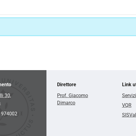
mento
Direttore
Link ut
li 30,
Prof. Giacomo
Serviz
a
Dimarco
VQR
2 974002
SISVa