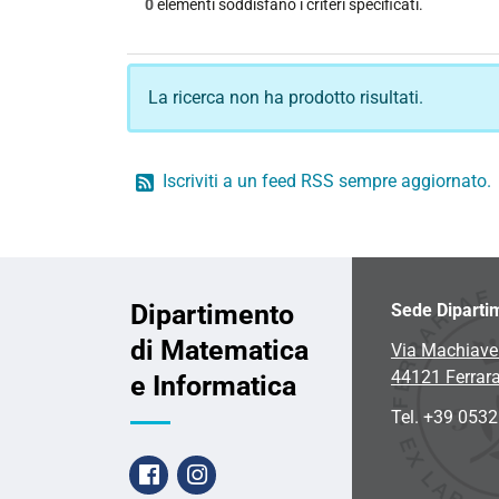
0
elementi soddisfano i criteri specificati.
La ricerca non ha prodotto risultati.
Iscriviti a un feed RSS sempre aggiornato.
Dipartimento
Sede Diparti
di Matematica
Via Machiavel
44121 Ferrar
e Informatica
Tel. +39 053
Facebook
Instagram