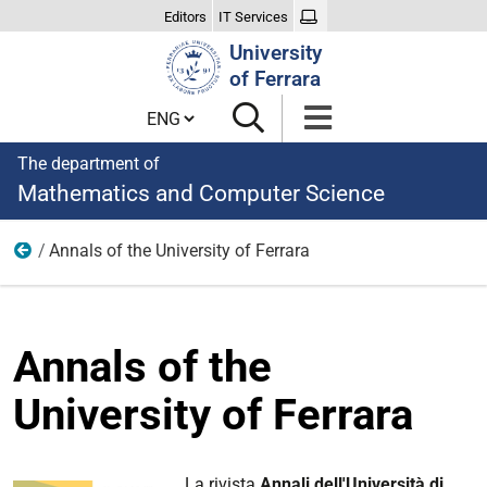
Editors
IT Services
Search
University
Site
of Ferrara
Cambia lingua
The department of
Mathematics and Computer Science
Annals of the University of Ferrara
Research
Annals of the
University of Ferrara
La rivista
Annali dell'Università di