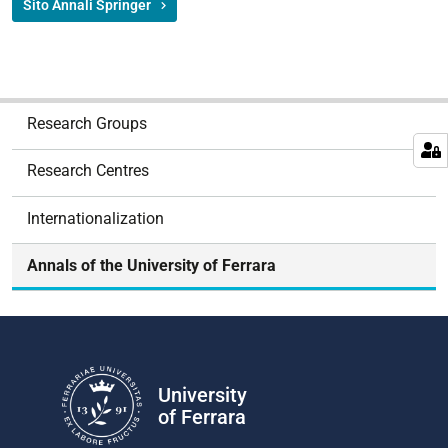
Sito Annali Springer
N
Research Groups
a
v
Research Centres
i
g
Internationalization
a
t
Annals of the University of Ferrara
i
o
n
University
of Ferrara