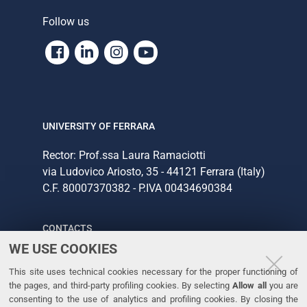
Follow us
Facebook
Linkedin
Instagram
Youtube
UNIVERSITY OF FERRARA
Rector: Prof.ssa Laura Ramaciotti
via Ludovico Ariosto, 35 - 44121 Ferrara (Italy)
C.F. 80007370382 - P.IVA 00434690384
CONTACTS
WE USE COOKIES
Tel. +39 0532 293111
This site uses technical cookies necessary for the proper functioning of
Fax. +39 0532 293031
the pages, and third-party profiling cookies. By selecting
Allow all
you are
consenting to the use of analytics and profiling cookies. By closing the