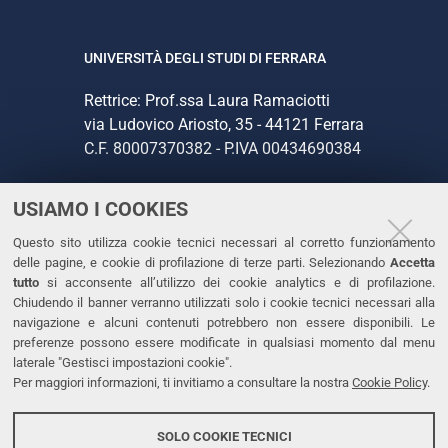
UNIVERSITÀ DEGLI STUDI DI FERRARA
Rettrice: Prof.ssa Laura Ramaciotti
via Ludovico Ariosto, 35 - 44121 Ferrara
C.F. 80007370382 - P.IVA 00434690384
USIAMO I COOKIES
CONTATTI
Questo sito utilizza cookie tecnici necessari al corretto funzionamento
Tel. +39 0532 293111
delle pagine, e cookie di profilazione di terze parti. Selezionando
Accetta
Fax. +39 0532 293031
tutto
si acconsente all’utilizzo dei cookie analytics e di profilazione.
PEC
Chiudendo il banner verranno utilizzati solo i cookie tecnici necessari alla
navigazione e alcuni contenuti potrebbero non essere disponibili. Le
preferenze possono essere modificate in qualsiasi momento dal menu
LINKS
laterale "Gestisci impostazioni cookie".
Per maggiori informazioni, ti invitiamo a consultare la nostra
Cookie Policy
.
Accessibilità
Dichiarazione di accessibilità
SOLO COOKIE TECNICI