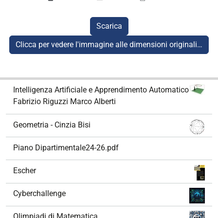
Scarica
Clicca per vedere l'immagine alle dimensioni originali…
N
Intelligenza Artificiale e Apprendimento Automatico
a
Fabrizio Riguzzi Marco Alberti
v
i
Geometria - Cinzia Bisi
g
a
Piano Dipartimentale24-26.pdf
z
i
Escher
o
n
Cyberchallenge
e
Olimpiadi di Matematica