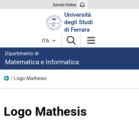
Servizi Online
Cerca
Università
nel
degli Studi
sito
di Ferrara
Cambia lingua
Dipartimento di
Matematica e Informatica
Logo Mathesis
Documenti e immagini
Logo Mathesis