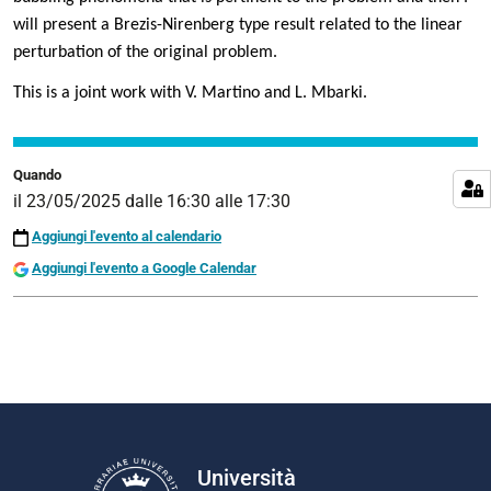
05-
will present a Brezis-Nirenberg type result related to the linear
23T16:30:00+02:00
perturbation of the original problem.
2025-
This is a joint work with V. Martino and L. Mbarki.
05-
23T17:30:00+02:00
Seminario
Quando
in
il
23/05/2025
dalle
16:30
alle
17:30
presenza
del
Aggiungi l'evento al calendario
Prof.
Aggiungi l'evento a Google Calendar
Ali
Maalaoui
(Clark
University,
US)
Università