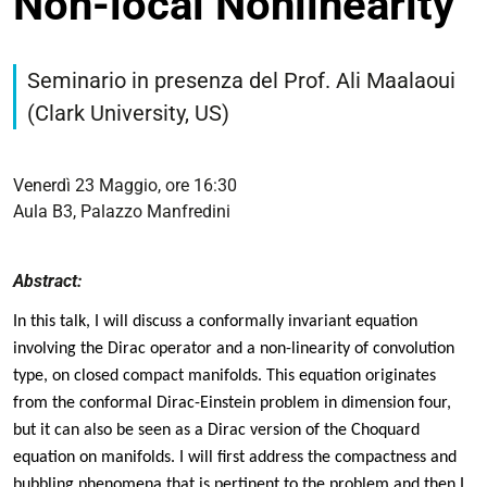
Non-local Nonlinearity
https://dmi.unife.it/it/eventi/conformally-
invariant-
Seminario in presenza del Prof. Ali Maalaoui
dirac-
(Clark University, US)
equation-
with-
non-
Venerdì 23 Maggio, ore 16:30
local-
Aula B3, Palazzo Manfredini
nonlinearity
Conformally
Abstract:
Invariant
Dirac
In this talk, I will discuss a conformally invariant equation
Equation
involving the Dirac operator and a non-linearity of convolution
with
type, on closed compact manifolds. This equation originates
Non-
from the conformal Dirac-Einstein problem in dimension four,
local
but it can also be seen as a Dirac version of the Choquard
Nonlinearity
equation on manifolds. I will first address the compactness and
2025-
bubbling phenomena that is pertinent to the problem and then I