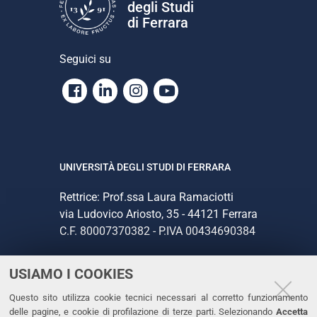
degli Studi
di Ferrara
Seguici su
Facebook
Linkedin
Instagram
Youtube
UNIVERSITÀ DEGLI STUDI DI FERRARA
Rettrice: Prof.ssa Laura Ramaciotti
via Ludovico Ariosto, 35 - 44121 Ferrara
C.F. 80007370382 - P.IVA 00434690384
USIAMO I COOKIES
CONTATTI
Questo sito utilizza cookie tecnici necessari al corretto funzionamento
Tel. +39 0532 293111
delle pagine, e cookie di profilazione di terze parti. Selezionando
Accetta