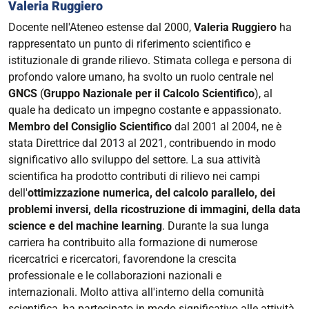
Valeria Ruggiero
2026-
Docente nell'Ateneo estense dal 2000,
Valeria Ruggiero
ha
04-
rappresentato un punto di riferimento scientifico e
16T17:00:00+02:00
istituzionale di grande rilievo. Stimata collega e persona di
Giornata
profondo valore umano, ha svolto un ruolo centrale nel
in
GNCS
(
Gruppo Nazionale per il Calcolo Scientifico
), al
ricordo
quale ha dedicato un impegno costante e appassionato.
della
Membro del Consiglio Scientifico
dal 2001 al 2004, ne è
Professoressa
stata Direttrice dal 2013 al 2021, contribuendo in modo
Valeria
significativo allo sviluppo del settore.
La sua attività
Ruggiero,
scientifica ha prodotto contributi di rilievo nei campi
Ordinaria
dell'
ottimizzazione numerica, del calcolo parallelo, dei
di
problemi inversi, della ricostruzione di immagini, della data
Analisi
science e del machine learning
.
Durante la sua lunga
Numerica
carriera ha contribuito alla formazione di numerose
del
ricercatrici e ricercatori, favorendone la crescita
Dipartimento
professionale e le collaborazioni nazionali e
di
internazionali.
Molto attiva all'interno della comunità
Matematica
scientifica, ha partecipato in modo significativo alle attività