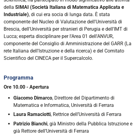
e
della
SIMAI (Società Italiana di Matematica Applicata e
Informatica
Industriale)
, di cui era socia di lunga data. È stata
dell'Università
componente del Nucleo di Valutazione dell'Università di
di
Brescia, dell'Università per stranieri di Perugia e dell'IMT di
Ferrara,
Lucca; esperta disciplinare per l'Area 01 dell'ANVUR,
Prorettrice
componente del Consiglio di Amministrazione del GARR (La
Vicaria
rete Italiana dell'Istruzione e della ricerca) e del Comitato
durante
Scientifico del CINECA per il Supercalcolo.
il
Rettorato
del
Programma
Professor
Ore 10.00 - Apertura
Patrizio
Bianchi
Giacomo Dimarco
, Direttore del Dipartimento di
e,
Matematica e Informatica, Università di Ferrara
negli
Laura Ramaciotti
, Rettrice dell’Università di Ferrara
ultimi
Patrizio Bianchi
, già Ministro della Pubblica Istruzione e
mesi
già Rettore dell’Università di Ferrara
del