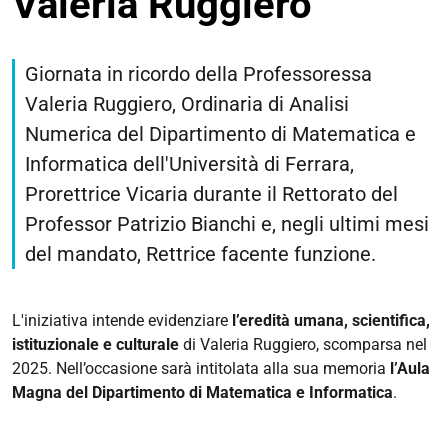
Valeria Ruggiero
https://dmi.unife.it/it/eventi/giornata-
in-
Giornata in ricordo della Professoressa
memoria-
Valeria Ruggiero, Ordinaria di Analisi
della-
Numerica del Dipartimento di Matematica e
professoressa-
valeria-
Informatica dell'Università di Ferrara,
ruggiero
Prorettrice Vicaria durante il Rettorato del
Giornata
Professor Patrizio Bianchi e, negli ultimi mesi
in
del mandato, Rettrice facente funzione.
memoria
della
Professoressa
L'iniziativa intende evidenziare
l’eredità umana, scientifica,
Valeria
istituzionale e culturale
di Valeria Ruggiero, scomparsa nel
Ruggiero
2025.
Nell’occasione sarà intitolata alla sua memoria
l’Aula
2026-
Magna del Dipartimento di Matematica e Informatica
.
04-
16T10:00:00+02:00