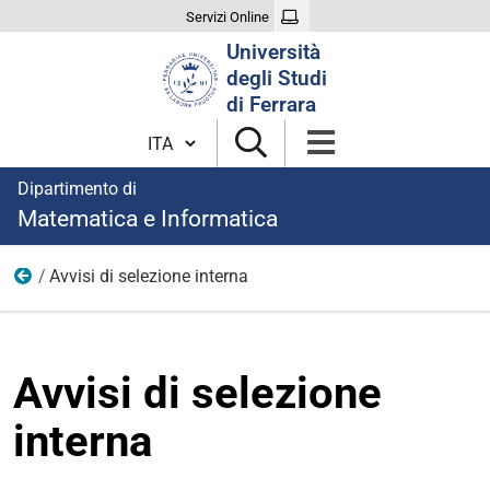
Servizi Online
Cerca
Università
nel
degli Studi
sito
di Ferrara
Cambia lingua
Dipartimento di
Matematica e Informatica
Avvisi di selezione interna
Bandi e incarichi
Avvisi di selezione
interna