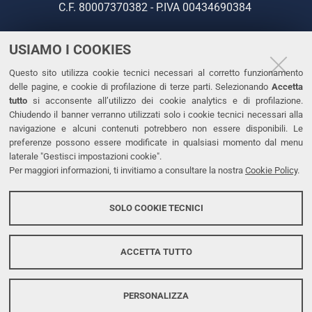
C.F. 80007370382 - P.IVA 00434690384
USIAMO I COOKIES
CONTATTI
Questo sito utilizza cookie tecnici necessari al corretto funzionamento
Tel. +39 0532 293111
delle pagine, e cookie di profilazione di terze parti. Selezionando
Accetta
Fax. +39 0532 293031
tutto
si acconsente all’utilizzo dei cookie analytics e di profilazione.
PEC
Chiudendo il banner verranno utilizzati solo i cookie tecnici necessari alla
navigazione e alcuni contenuti potrebbero non essere disponibili. Le
preferenze possono essere modificate in qualsiasi momento dal menu
LINKS
laterale "Gestisci impostazioni cookie".
Per maggiori informazioni, ti invitiamo a consultare la nostra
Cookie Policy
.
Accessibilità
Dichiarazione di accessibilità
SOLO COOKIE TECNICI
Protezione dati personali
Cookies
ACCETTA TUTTO
PERSONALIZZA
Copyright @ 2026, Università di Ferrara