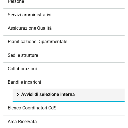
Persone
i
g
Servizi amministrativi
a
z
Assicurazione Qualità
i
o
Pianificazione Dipartimentale
n
e
Sedi e strutture
Collaborazioni
Bandi e incarichi
Avvisi di selezione interna
Elenco Coordinatori CdS
Area Riservata