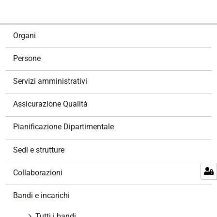
N
Organi
a
v
Persone
i
g
Servizi amministrativi
a
z
Assicurazione Qualità
i
o
Pianificazione Dipartimentale
n
e
Sedi e strutture
Collaborazioni
Bandi e incarichi
Tutti i bandi