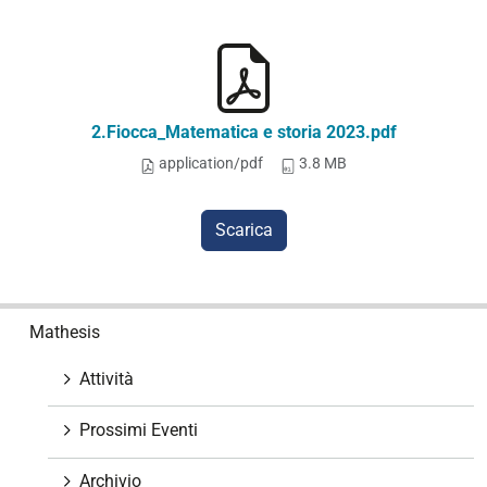
2.Fiocca_Matematica e storia 2023.pdf
application/pdf
3.8 MB
Scarica
N
Mathesis
a
v
Attività
i
g
Prossimi Eventi
a
z
Archivio