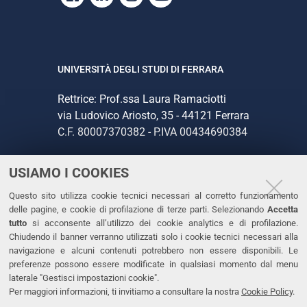
UNIVERSITÀ DEGLI STUDI DI FERRARA
Rettrice: Prof.ssa Laura Ramaciotti
via Ludovico Ariosto, 35 - 44121 Ferrara
C.F. 80007370382 - P.IVA 00434690384
USIAMO I COOKIES
CONTATTI
Questo sito utilizza cookie tecnici necessari al corretto funzionamento
Tel. +39 0532 293111
delle pagine, e cookie di profilazione di terze parti. Selezionando
Accetta
Fax. +39 0532 293031
tutto
si acconsente all’utilizzo dei cookie analytics e di profilazione.
PEC
Chiudendo il banner verranno utilizzati solo i cookie tecnici necessari alla
navigazione e alcuni contenuti potrebbero non essere disponibili. Le
preferenze possono essere modificate in qualsiasi momento dal menu
LINKS
laterale "Gestisci impostazioni cookie".
Per maggiori informazioni, ti invitiamo a consultare la nostra
Cookie Policy
.
Accessibilità