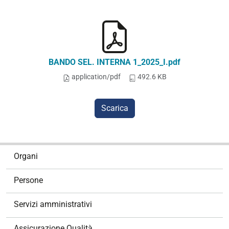
BANDO SEL. INTERNA 1_2025_I.pdf
application/pdf
492.6 KB
Scarica
N
Organi
a
v
Persone
i
g
Servizi amministrativi
a
z
Assicurazione Qualità