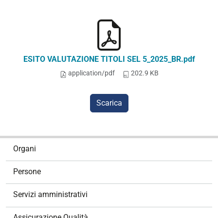
ESITO VALUTAZIONE TITOLI SEL 5_2025_BR.pdf
application/pdf
202.9 KB
Scarica
N
Organi
a
v
Persone
i
g
Servizi amministrativi
a
z
Assicurazione Qualità