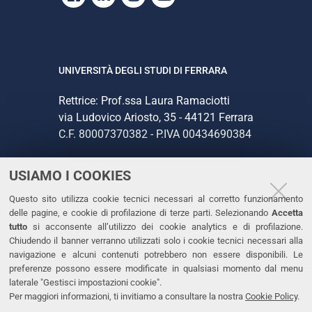
UNIVERSITÀ DEGLI STUDI DI FERRARA
Rettrice: Prof.ssa Laura Ramaciotti
via Ludovico Ariosto, 35 - 44121 Ferrara
C.F. 80007370382 - P.IVA 00434690384
USIAMO I COOKIES
CONTATTI
Questo sito utilizza cookie tecnici necessari al corretto funzionamento
Tel. +39 0532 293111
delle pagine, e cookie di profilazione di terze parti. Selezionando
Accetta
Fax. +39 0532 293031
tutto
si acconsente all’utilizzo dei cookie analytics e di profilazione.
PEC
Chiudendo il banner verranno utilizzati solo i cookie tecnici necessari alla
navigazione e alcuni contenuti potrebbero non essere disponibili. Le
preferenze possono essere modificate in qualsiasi momento dal menu
LINKS
laterale "Gestisci impostazioni cookie".
Per maggiori informazioni, ti invitiamo a consultare la nostra
Cookie Policy
.
Accessibilità